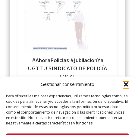
#AhoraPolicias
#JubilacionYa
UGT TU SINDICATO DE POLICÍA
LOCAL
Comparte y siguenos en
Gestionar consentimiento
https://www.facebook.com/policialocalugt
Para ofrecer las mejores experiencias, utilizamos tecnologías como las
#sindicatopolicialocalugt
#UGT
cookies para almacenar y/o acceder a la información del dispositivo. El
consentimiento de estas tecnologías nos permitirá procesar datos
+Sindicato Policía Local UGT UGT
como el comportamiento de navegación o las identificaciones únicas
twitter.com/UGTPoliciaLocal
en este sitio. No consentir o retirar el consentimiento, puede afectar
negativamente a ciertas características y funciones.
http://www.policialocalugt.e
s