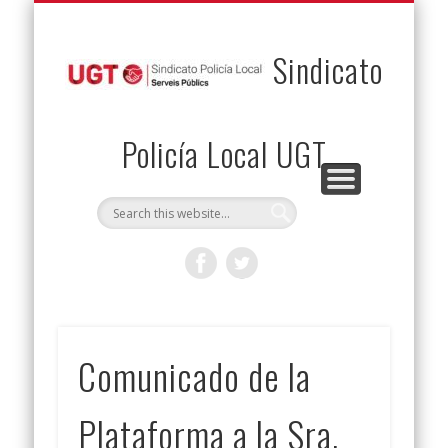
PERMUTAS
CONTACTO
VENTAJAS
AFILIACIÓN
SERVICIOS
INICIO
Envía tu permuta
Noticias
Descuentos
Federación
Jurídicos
Solicitud
Sindicato
Policía Local UGT
Comunicado de la
Plataforma a la Sra.