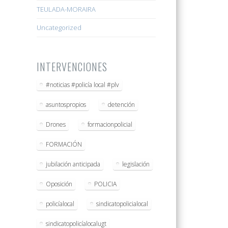
TEULADA-MORAIRA
Uncategorized
INTERVENCIONES
#noticias #policía local #plv
asuntospropios
detención
Drones
formacionpolicial
FORMACIÓN
jubilación anticipada
legislación
Oposición
POLICIA
policíalocal
sindicatopolicialocal
sindicatopolicíalocalugt