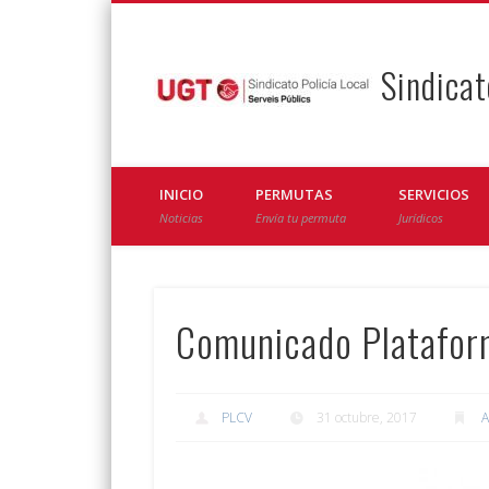
Sindicat
Facebook
Twitter
INICIO
PERMUTAS
SERVICIOS
Noticias
Envía tu permuta
Jurídicos
Comunicado Plataform
PLCV
31 octubre, 2017
A