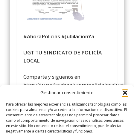
#AhoraPolicias
#JubilacionYa
UGT TU SINDICATO DE POLICÍA
LOCAL
Comparte y siguenos en
https://www.facebook.com/policialocalugt/%0
Gestionar consentimiento
#sindicatopolicialocalugt
#UGT
Para ofrecer las mejores experiencias, utilizamos tecnologías como las
cookies para almacenar y/o acceder a la información del dispositivo. El
consentimiento de estas tecnologías nos permitirá procesar datos
+Sindicato Policía Local UGT UGT
como el comportamiento de navegación o las identificaciones únicas
twitter.com/UGTPoliciaLocal
en este sitio. No consentir o retirar el consentimiento, puede afectar
negativamente a ciertas características y funciones.
http://www.policialocalugt.es