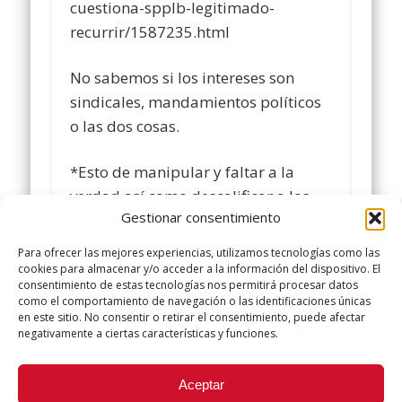
cuestiona-spplb-legitimado-
recurrir/1587235.html
No sabemos si los intereses son
sindicales, mandamientos políticos
o las dos cosas.
*Esto de manipular y faltar a la
verdad así como descalificar a los
Gestionar consentimiento
sindicatos no parará hasta después
de la elecciones sindicales y se
Para ofrecer las mejores experiencias, utilizamos tecnologías como las
alargará a las municipales y
cookies para almacenar y/o acceder a la información del dispositivo. El
consentimiento de estas tecnologías nos permitirá procesar datos
autonómicas en la que el S(PP)LB
como el comportamiento de navegación o las identificaciones únicas
esta jugando ya su papel*
en este sitio. No consentir o retirar el consentimiento, puede afectar
negativamente a ciertas características y funciones.
Did you like this article? Share it with your friends!
Aceptar