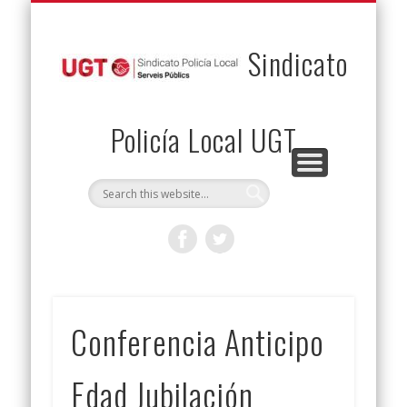
PERMUTAS
CONTACTO
VENTAJAS
AFILIACIÓN
SERVICIOS
INICIO
Envía tu permuta
Noticias
Descuentos
Federación
Jurídicos
Solicitud
Sindicato
Policía Local UGT
Conferencia Anticipo
Edad Jubilación