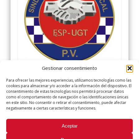
Gestionar consentimiento
Comparte y siguenos en
Para ofrecer las mejores experiencias, utilizamos tecnologías como las
www.facebook.com/policialocalugt
cookies para almacenar y/o acceder a la información del dispositivo. El
consentimiento de estas tecnologías nos permitirá procesar datos
Twitter @ugtpolicialocal
como el comportamiento de navegación o las identificaciones únicas
www.policialocalugt.es
en este sitio. No consentir o retirar el consentimiento, puede afectar
negativamente a ciertas características y funciones.
Did you like this article? Share it with your friends!
Aceptar
Tweet