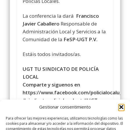
Policías Locales.
La conferencia la dará
Francisco
Javier Caballero
Responsable de
Administración Local y Servicios a la
Comunidad de la
FeSP-UGT P.V.
Estáis todos invitados/as.
UGT TU SINDICATO DE POLICÍA
LOCAL
Comparte y siguenos en
https://www.facebook.com/policialocalugt
#sindicatopolicialocalugt #UGT
Gestionar consentimiento
Instagram
@sindicatopolicialocalugt
Para ofrecer las mejores experiencias, utilizamos tecnologías como las
+Sindicato Policía Local UGT UGT
cookies para almacenar y/o acceder a la información del dispositivo. El
consentimiento de estas tecnologías nos permitirá procesar datos