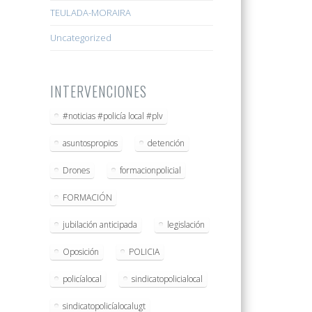
TEULADA-MORAIRA
Uncategorized
INTERVENCIONES
#noticias #policía local #plv
asuntospropios
detención
Drones
formacionpolicial
FORMACIÓN
jubilación anticipada
legislación
Oposición
POLICIA
policíalocal
sindicatopolicialocal
sindicatopolicíalocalugt