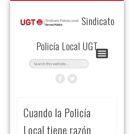
PERMUTAS
CONTACTO
VENTAJAS
AFILIACIÓN
SERVICIOS
INICIO
Envía tu permuta
Noticias
Descuentos
Federación
Jurídicos
Solicitud
Sindicato
Policía Local UGT
Cuando la Policía
Local tiene razón