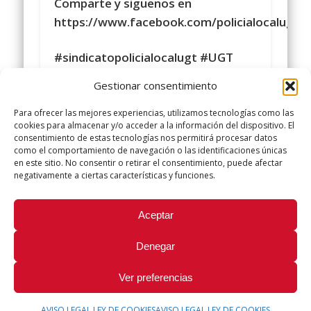
Comparte y siguenos en
https://www.facebook.com/policialocalugt
#sindicatopolicialocalugt #UGT
Gestionar consentimiento
+Sindicato Policía Local UGT UGT
Para ofrecer las mejores experiencias, utilizamos tecnologías como las
cookies para almacenar y/o acceder a la información del dispositivo. El
twitter.com/UGTPoliciaLocal
consentimiento de estas tecnologías nos permitirá procesar datos
como el comportamiento de navegación o las identificaciones únicas
http://www.policialocalugt.es
en este sitio. No consentir o retirar el consentimiento, puede afectar
negativamente a ciertas características y funciones.
Did you like this article? Share it with your friends!
Aceptar
Tweet
Denegar
Ver preferencias
AVISO LEGAL LEY DE COOKIES
AVISO LEGAL LEY DE COOKIES