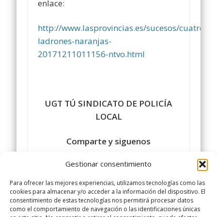
enlace:
http://www.lasprovincias.es/sucesos/cuatro-
ladrones-naranjas-
20171211011156-ntvo.html
UGT TÚ SINDICATO DE POLICÍA
LOCAL
Comparte y siguenos
en
https://www.facebook.com/policialocalu
Gestionar consentimiento
#sindicatopolicialocalugt
#UGT
Para ofrecer las mejores experiencias, utilizamos tecnologías como las
+Sindicato Policía Local UGT
cookies para almacenar y/o acceder a la información del dispositivo. El
consentimiento de estas tecnologías nos permitirá procesar datos
twitter.com/UGTPoliciaLocal
como el comportamiento de navegación o las identificaciones únicas