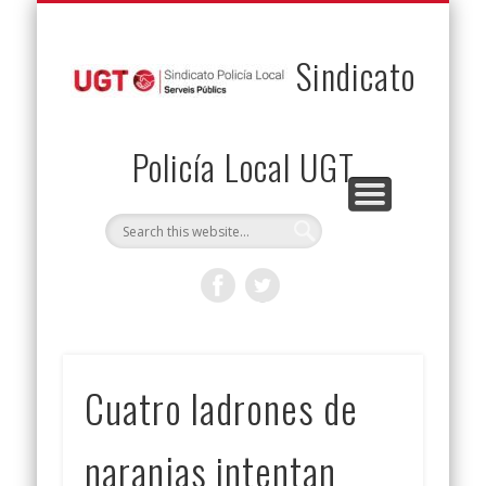
PERMUTAS
CONTACTO
VENTAJAS
AFILIACIÓN
SERVICIOS
INICIO
Envía tu permuta
Noticias
Descuentos
Federación
Jurídicos
Solicitud
Sindicato
Policía Local UGT
Cuatro ladrones de
naranjas intentan