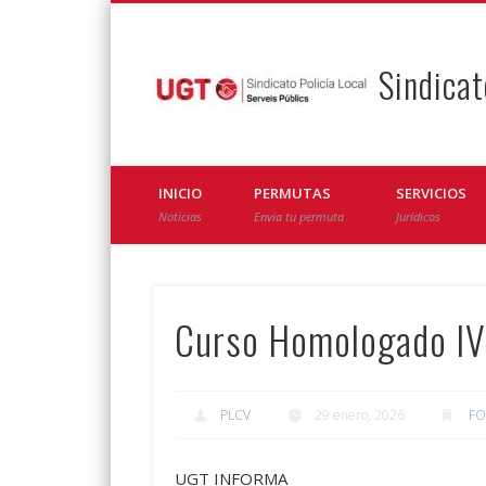
Sindicat
Facebook
Twitter
INICIO
PERMUTAS
SERVICIOS
Noticias
Envía tu permuta
Jurídicos
Curso Homologado I
PLCV
29 enero, 2026
FO
UGT INFORMA