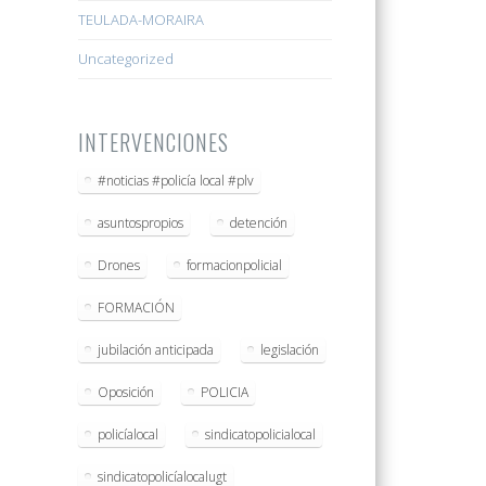
TEULADA-MORAIRA
Uncategorized
INTERVENCIONES
#noticias #policía local #plv
asuntospropios
detención
Drones
formacionpolicial
FORMACIÓN
jubilación anticipada
legislación
Oposición
POLICIA
policíalocal
sindicatopolicialocal
sindicatopolicíalocalugt