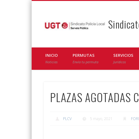
Sindicat
Facebook
Twitter
INICIO
PERMUTAS
SERVICIOS
Noticias
Envía tu permuta
Jurídicos
PLAZAS AGOTADAS Cur
PLCV
5 mayo, 2021
FOR