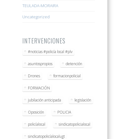
TEULADA-MORAIRA
Uncategorized
INTERVENCIONES
#noticias #policía local #plv
asuntospropios
detención
Drones
formacionpolicial
FORMACIÓN
jubilación anticipada
legislación
Oposición
POLICIA
policíalocal
sindicatopolicialocal
sindicatopolicíalocalugt