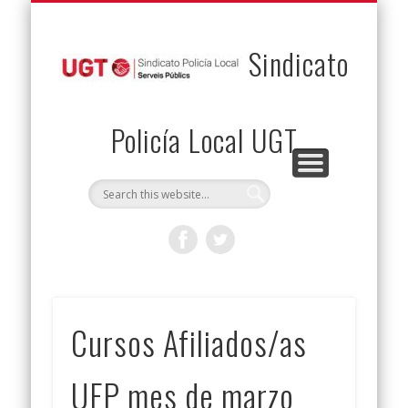
PERMUTAS
CONTACTO
VENTAJAS
AFILIACIÓN
SERVICIOS
INICIO
Envía tu permuta
Noticias
Descuentos
Federación
Jurídicos
Solicitud
Sindicato
Policía Local UGT
Cursos Afiliados/as
UFP mes de marzo