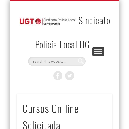
PERMUTAS
CONTACTO
VENTAJAS
AFILIACIÓN
SERVICIOS
INICIO
Envía tu permuta
Noticias
Descuentos
Federación
Jurídicos
Solicitud
Sindicato
Policía Local UGT
Cursos On-line
Solicitada