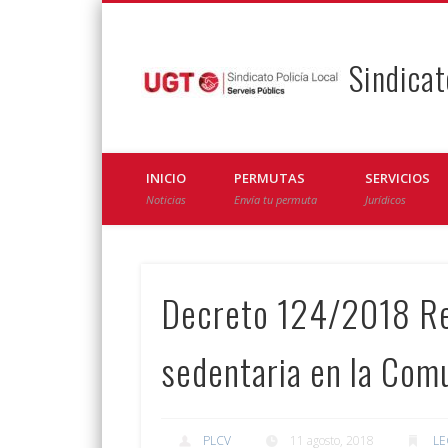
Sindicat
Facebook
Twitter
INICIO
PERMUTAS
SERVICIOS
Noticias
Envía tu permuta
Jurídicos
Decreto 124/2018 Reg
sedentaria en la Com
PLCV
11 agosto, 2018
LE