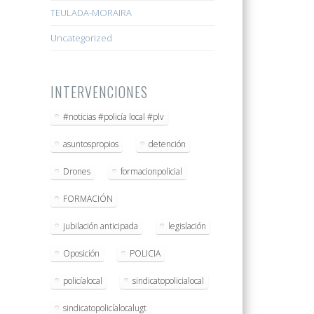
TEULADA-MORAIRA
Uncategorized
INTERVENCIONES
#noticias #policía local #plv
asuntospropios
detención
Drones
formacionpolicial
FORMACIÓN
jubilación anticipada
legislación
Oposición
POLICIA
policíalocal
sindicatopolicialocal
sindicatopolicíalocalugt