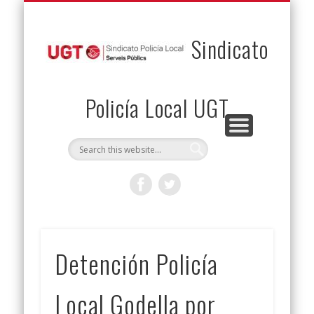
PERMUTAS
CONTACTO
VENTAJAS
AFILIACIÓN
SERVICIOS
INICIO
Envía tu permuta
Noticias
Descuentos
Federación
Jurídicos
Solicitud
Sindicato
Policía Local UGT
Detención Policía
Local Godella por