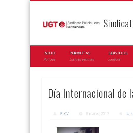
Sindicat
Facebook
Twitter
INICIO
PERMUTAS
SERVICIOS
Noticias
Envía tu permuta
Jurídicos
Día Internacional de 
PLCV
8 marzo, 2017
Unc