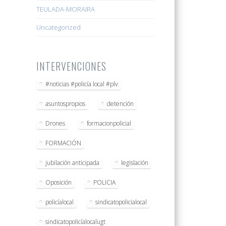
TEULADA-MORAIRA
Uncategorized
INTERVENCIONES
#noticias #policía local #plv
asuntospropios
detención
Drones
formacionpolicial
FORMACIÓN
jubilación anticipada
legislación
Oposición
POLICIA
policíalocal
sindicatopolicialocal
sindicatopolicíalocalugt