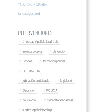
TEULADA-MORAIRA
Uncategorized
INTERVENCIONES
#noticias #policía local #plv
asuntospropios
detención
Drones
formacionpolicial
FORMACIÓN
jubilación anticipada
legislación
Oposición
POLICIA
policíalocal
sindicatopolicialocal
sindicatopolicíalocalugt