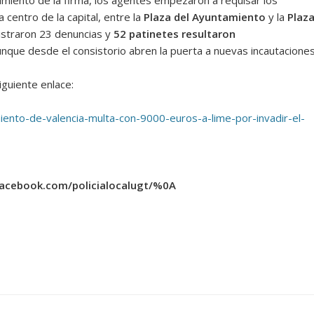
plimiento de la firma, los agentes empezaron a requisar los
a centro de la capital, entre la
Plaza del Ayuntamiento
y la
Plaz
gistraron 23 denuncias y
52
patinetes resultaron
 aunque desde el consistorio abren la puerta a nuevas incautaciones
iguiente enlace:
iento-de-valencia-multa-con-9000-euros-a-lime-por-invadir-el-
facebook.com/policialocalugt/%0A