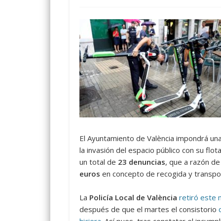
El Ayuntamiento de València impondrá un
la invasión del espacio público con su flot
un total de
23
denuncias
, que a razón d
euros
en concepto de recogida y transpor
La
Policía Local de València
retiró este 
después de que el martes el consistorio
d