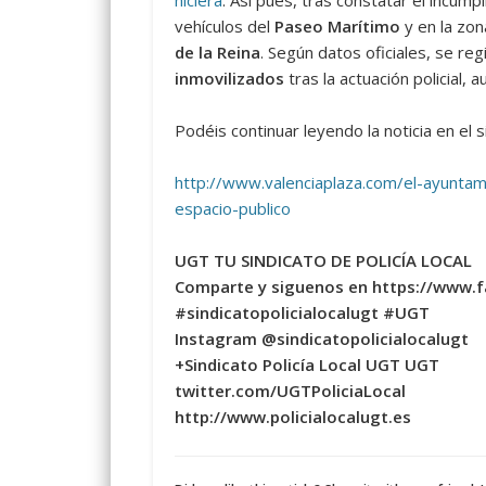
hiciera
. Así pues, tras constatar el incum
vehículos del
Paseo Marítimo
y en la zon
de la Reina
. Según datos oficiales, se re
inmovilizados
tras la actuación policial,
Podéis continuar leyendo la noticia en el s
http://www.valenciaplaza.com/el-ayuntam
espacio-publico
UGT TU SINDICATO DE POLICÍA LOCAL
Comparte y siguenos en https://www.
#sindicatopolicialocalugt #UGT
Instagram @sindicatopolicialocalugt
+Sindicato Policía Local UGT UGT
twitter.com/UGTPoliciaLocal
http://www.policialocalugt.es