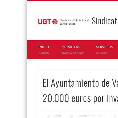
Sindicat
Facebook
Twitter
INICIO
PERMUTAS
SERVICIOS
Noticias
Envía tu permuta
Jurídicos
El Ayuntamiento de Va
20.000 euros por inva
PLCV
6 septiembre, 2018