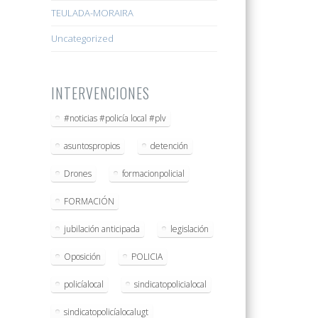
TEULADA-MORAIRA
Uncategorized
INTERVENCIONES
#noticias #policía local #plv
asuntospropios
detención
Drones
formacionpolicial
FORMACIÓN
jubilación anticipada
legislación
Oposición
POLICIA
policíalocal
sindicatopolicialocal
sindicatopolicíalocalugt