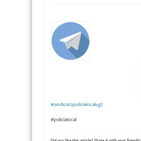
#sindicatopolicíalocalugt
#policíalocal
Did you like this article? Share it with your friends!