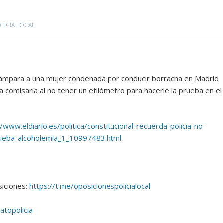
LICIA LOCAL
s ampara a una mujer condenada por conducir borracha en Madrid
na comisaría al no tener un etilómetro para hacerle la prueba en el
//www.eldiario.es/politica/constitucional-recuerda-policia-no-
rueba-alcoholemia_1_10997483.html
iciones:
https://t.me/oposicionespolicialocal
atopolicia