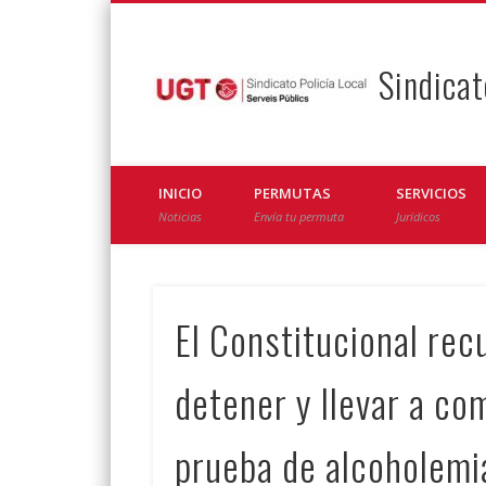
Sindicat
Facebook
Twitter
INICIO
PERMUTAS
SERVICIOS
Noticias
Envía tu permuta
Jurídicos
El Constitucional rec
detener y llevar a co
prueba de alcoholemi