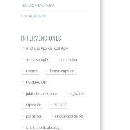
TEULADA-MORAIRA
Uncategorized
INTERVENCIONES
#noticias #policía local #plv
asuntospropios
detención
Drones
formacionpolicial
FORMACIÓN
jubilación anticipada
legislación
Oposición
POLICIA
policíalocal
sindicatopolicialocal
sindicatopolicíalocalugt