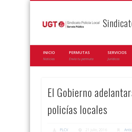
Sindicat
Facebook
Twitter
INICIO
PERMUTAS
SERVICIOS
Noticias
Envía tu permuta
Jurídicos
El Gobierno adelantará
policías locales
PLCV
21 julio, 2016
Antic