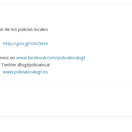
n de los policías locales
http://goo.gl/OKCkH4
enos en
www.facebook.com/policialocalugt
Twitter @ugtpolicialocal
www.policialocalugt.es