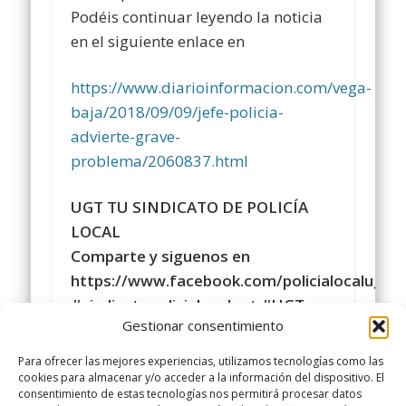
Podéis continuar leyendo la noticia
en el siguiente enlace en
https://www.diarioinformacion.com/vega-
baja/2018/09/09/jefe-policia-
advierte-grave-
problema/2060837.html
UGT TU SINDICATO DE POLICÍA
LOCAL
Comparte y siguenos en
https://www.facebook.com/policialocalugt
#sindicatopolicialocalugt #UGT
Gestionar consentimiento
Instagram
@sindicatopolicialocalugt
Para ofrecer las mejores experiencias, utilizamos tecnologías como las
+Sindicato Policía Local UGT UGT
cookies para almacenar y/o acceder a la información del dispositivo. El
consentimiento de estas tecnologías nos permitirá procesar datos
twitter.com/UGTPoliciaLocal