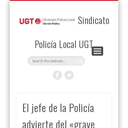
PERMUTAS
CONTACTO
VENTAJAS
AFILIACIÓN
SERVICIOS
INICIO
Envía tu permuta
Noticias
Descuentos
Federación
Jurídicos
Solicitud
Sindicato
Policía Local UGT
El jefe de la Policía
advierte del «grave