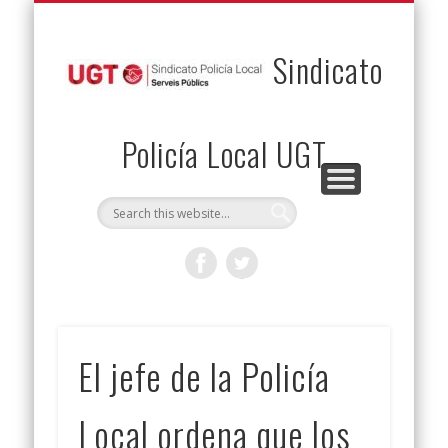
PERMUTAS
CONTACTO
VENTAJAS
AFILIACIÓN
SERVICIOS
INICIO
Envía tu permuta
Noticias
Descuentos
Federación
Jurídicos
Solicitud
Sindicato
Policía Local UGT
El jefe de la Policía
Local ordena que los