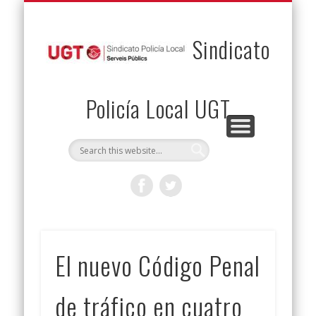
PERMUTAS
CONTACTO
VENTAJAS
AFILIACIÓN
SERVICIOS
INICIO
Envía tu permuta
Noticias
Descuentos
Federación
Jurídicos
Solicitud
Sindicato
Policía Local UGT
El nuevo Código Penal
de tráfico en cuatro