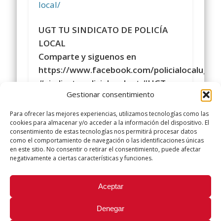
local/
UGT TU SINDICATO DE POLICÍA
LOCAL
Comparte y siguenos en
https://www.facebook.com/policialocalugt
#sindicatopolicialocalugt #UGT
Gestionar consentimiento
Instagram
@sindicatopolicialocalugt
Para ofrecer las mejores experiencias, utilizamos tecnologías como las
+Sindicato Policía Local UGT UGT
cookies para almacenar y/o acceder a la información del dispositivo. El
consentimiento de estas tecnologías nos permitirá procesar datos
twitter.com/UGTPoliciaLocal
como el comportamiento de navegación o las identificaciones únicas
http://www.policialocalugt.es
en este sitio. No consentir o retirar el consentimiento, puede afectar
negativamente a ciertas características y funciones.
Did you like this article? Share it with your friends!
Aceptar
Tweet
Denegar