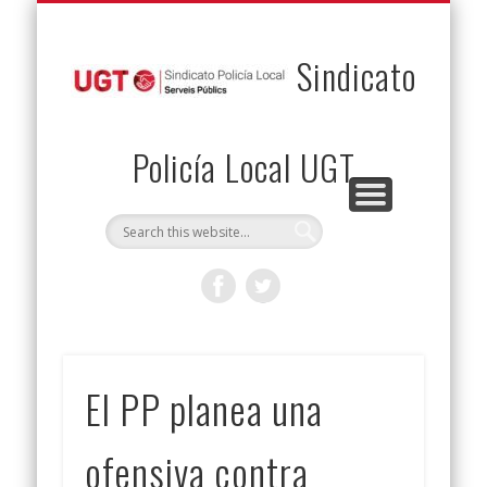
PERMUTAS
CONTACTO
VENTAJAS
AFILIACIÓN
SERVICIOS
INICIO
Envía tu permuta
Noticias
Descuentos
Federación
Jurídicos
Solicitud
Sindicato
Policía Local UGT
El PP planea una
ofensiva contra