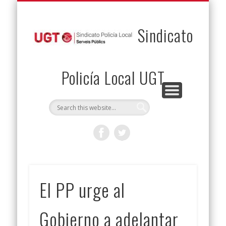
PERMUTAS
CONTACTO
VENTAJAS
AFILIACIÓN
SERVICIOS
INICIO
Envía tu permuta
Noticias
Descuentos
Federación
Jurídicos
Solicitud
Sindicato
Policía Local UGT
El PP urge al
Gobierno a adelantar