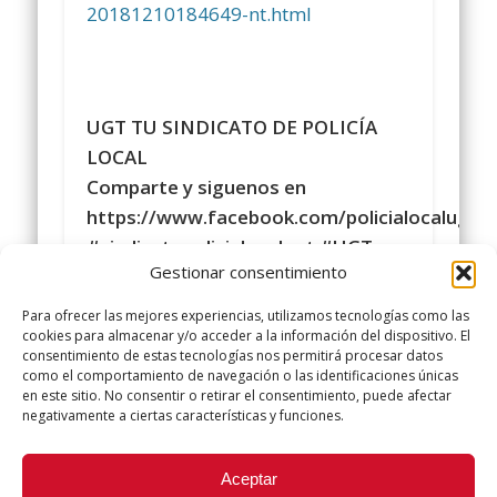
20181210184649-nt.html
UGT TU SINDICATO DE POLICÍA
LOCAL
Comparte y siguenos en
https://www.facebook.com/policialocalugt
#sindicatopolicialocalugt #UGT
Gestionar consentimiento
Instagram
@sindicatopolicialocalugt
Para ofrecer las mejores experiencias, utilizamos tecnologías como las
+Sindicato Policía Local UGT UGT
cookies para almacenar y/o acceder a la información del dispositivo. El
consentimiento de estas tecnologías nos permitirá procesar datos
twitter.com/UGTPoliciaLocal
como el comportamiento de navegación o las identificaciones únicas
http://www.policialocalugt.es
en este sitio. No consentir o retirar el consentimiento, puede afectar
negativamente a ciertas características y funciones.
Did you like this article? Share it with your friends!
Aceptar