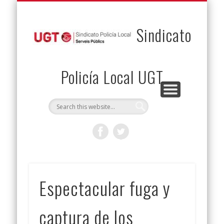
PERMUTAS
CONTACTO
VENTAJAS
AFILIACIÓN
SERVICIOS
INICIO
Envía tu permuta
Noticias
Descuentos
Federación
Jurídicos
Solicitud
Sindicato
Policía Local UGT
Espectacular fuga y
captura de los