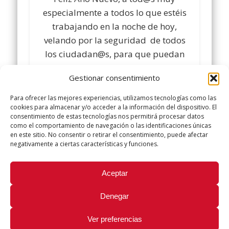
especialmente a todos lo que estéis
trabajando en la noche de hoy,
velando por la seguridad de todos
los ciudadan@s, para que puedan
disfrutar de la noche.
Gestionar consentimiento
Comparte y siguenos en
Para ofrecer las mejores experiencias, utilizamos tecnologías como las
www.facebook.com/policialocalugt
cookies para almacenar y/o acceder a la información del dispositivo. El
consentimiento de estas tecnologías nos permitirá procesar datos
Twitter @ugtpolicialocal
como el comportamiento de navegación o las identificaciones únicas
www.policialocalugt.es
en este sitio. No consentir o retirar el consentimiento, puede afectar
negativamente a ciertas características y funciones.
Did you like this article? Share it with your friends!
Aceptar
Tweet
Denegar
Ver preferencias