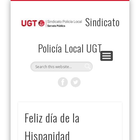
PERMUTAS
CONTACTO
VENTAJAS
AFILIACIÓN
SERVICIOS
INICIO
Envía tu permuta
Noticias
Descuentos
Federación
Jurídicos
Solicitud
Sindicato
Policía Local UGT
Feliz día de la
Hispanidad