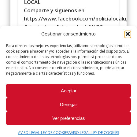
LOCAL
Comparte y siguenos en
https://www.facebook.com/policialocalugt
#sindicatopolicialocalugt #UGT
Gestionar consentimiento
Instagram
@sindicatopolicialocalugt
Para ofrecer las mejores experiencias, utilizamos tecnologías como las
+Sindicato Policía Local UGT UGT
cookies para almacenar y/o acceder a la información del dispositivo. El
consentimiento de estas tecnologías nos permitirá procesar datos
twitter.com/UGTPoliciaLocal
como el comportamiento de navegación o las identificaciones únicas
http://www.policialocalugt.es
en este sitio. No consentir o retirar el consentimiento, puede afectar
negativamente a ciertas características y funciones.
Did you like this article? Share it with your friends!
Aceptar
Tweet
Denegar
Ver preferencias
AVISO LEGAL LEY DE COOKIES
AVISO LEGAL LEY DE COOKIES
© 2026 Sindicato Policía Local UGT