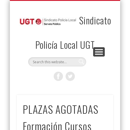
PERMUTAS
CONTACTO
VENTAJAS
AFILIACIÓN
SERVICIOS
INICIO
Envía tu permuta
Noticias
Descuentos
Federación
Jurídicos
Solicitud
Sindicato
Policía Local UGT
PLAZAS AGOTADAS
Formación Cursos