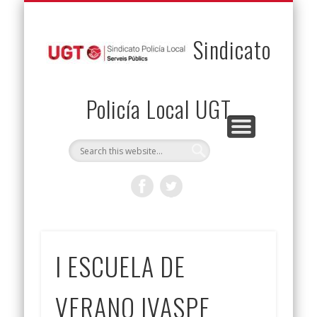
PERMUTAS
CONTACTO
VENTAJAS
AFILIACIÓN
SERVICIOS
INICIO
Envía tu permuta
Noticias
Descuentos
Federación
Jurídicos
Solicitud
Sindicato
Policía Local UGT
I ESCUELA DE
VERANO IVASPE