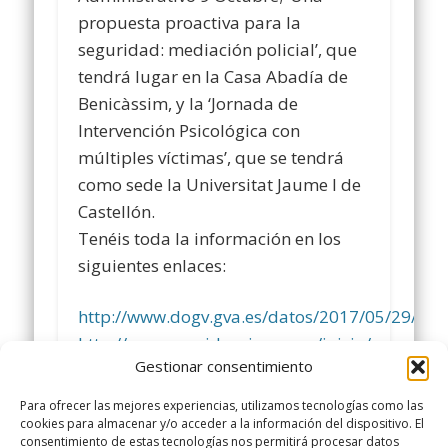
propuesta proactiva para la
seguridad: mediación policial’, que
tendrá lugar en la Casa Abadía de
Benicàssim, y la ‘Jornada de
Intervención Psicológica con
múltiples víctimas’, que se tendrá
como sede la Universitat Jaume I de
Castellón.
Tenéis toda la información en los
siguientes enlaces:
http://www.dogv.gva.es/datos/2017/05/29/pd
http://www.presidencia.gva.es/inicio/area_de_
Gestionar consentimiento
id=709922
Comparte y siguenos en
Para ofrecer las mejores experiencias, utilizamos tecnologías como las
www.facebook.com/policialocalugt
cookies para almacenar y/o acceder a la información del dispositivo. El
consentimiento de estas tecnologías nos permitirá procesar datos