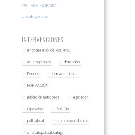
TEULADA-MORAIRA
Uncategorized
INTERVENCIONES
#noticias #policía local #plv
asuntospropios
detención
Drones
formacionpolicial
FORMACIÓN
jubilación anticipada
legislación
Oposición
POLICIA
policíalocal
sindicatopolicialocal
sindicatopolicíalocalugt