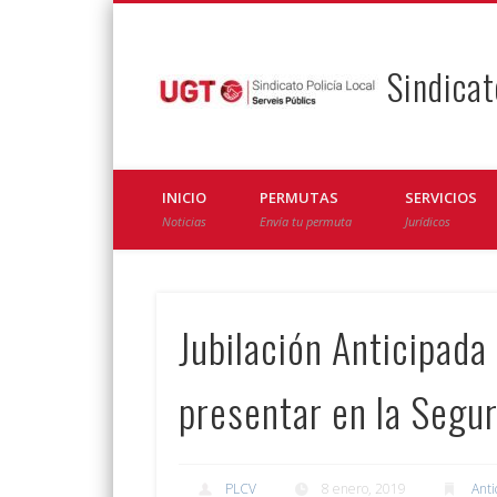
Sindicat
Facebook
Twitter
INICIO
PERMUTAS
SERVICIOS
Noticias
Envía tu permuta
Jurídicos
Jubilación Anticipada
presentar en la Segur
PLCV
8 enero, 2019
Anti