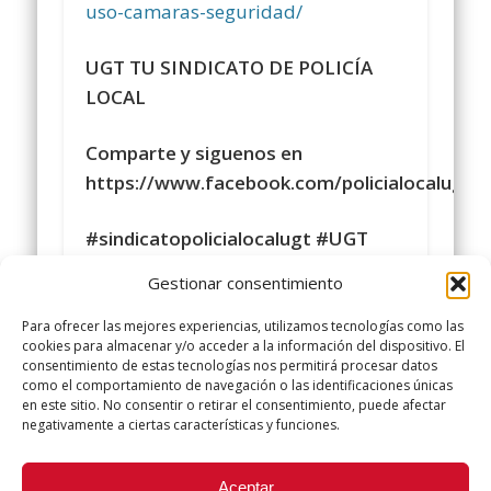
uso-camaras-seguridad/
UGT TU SINDICATO DE POLICÍA
LOCAL
Comparte y siguenos en
https://www.facebook.com/policialocalugt
#sindicatopolicialocalugt #UGT
Gestionar consentimiento
+Sindicato Policía Local UGT UGT
Para ofrecer las mejores experiencias, utilizamos tecnologías como las
cookies para almacenar y/o acceder a la información del dispositivo. El
twitter.com/UGTPoliciaLocal
consentimiento de estas tecnologías nos permitirá procesar datos
como el comportamiento de navegación o las identificaciones únicas
http://www.policialocalugt.es
en este sitio. No consentir o retirar el consentimiento, puede afectar
negativamente a ciertas características y funciones.
Did you like this article? Share it with your friends!
Aceptar