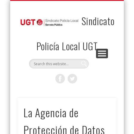
PERMUTAS
CONTACTO
VENTAJAS
AFILIACIÓN
SERVICIOS
INICIO
Envía tu permuta
Noticias
Descuentos
Federación
Jurídicos
Solicitud
Sindicato
Policía Local UGT
La Agencia de
Protección de Datos