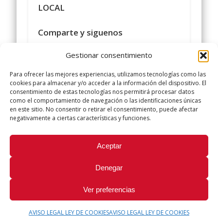
LOCAL
Comparte y siguenos
en
https://www.facebook.com/policialocalu
Gestionar consentimiento
#sindicatopolicialocalugt
#UGT
Para ofrecer las mejores experiencias, utilizamos tecnologías como las
+SINDICATO POLICIA LOCAL UGT
cookies para almacenar y/o acceder a la información del dispositivo. El
consentimiento de estas tecnologías nos permitirá procesar datos
twitter.com/UGTPoliciaLocal
como el comportamiento de navegación o las identificaciones únicas
http://www.policialocalugt.es
en este sitio. No consentir o retirar el consentimiento, puede afectar
negativamente a ciertas características y funciones.
Did you like this article? Share it with your friends!
Aceptar
Tweet
Denegar
Ver preferencias
AVISO LEGAL LEY DE COOKIES
AVISO LEGAL LEY DE COOKIES
© 2026 Sindicato Policía Local UGT