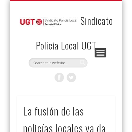
PERMUTAS
CONTACTO
VENTAJAS
AFILIACIÓN
SERVICIOS
INICIO
Envía tu permuta
Noticias
Descuentos
Federación
Jurídicos
Solicitud
Sindicato
Policía Local UGT
La fusión de las
policías locales ya da