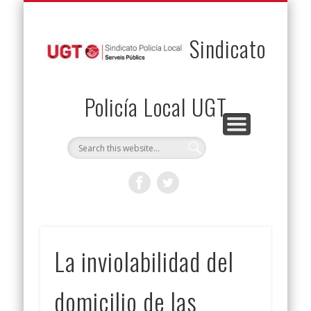
PERMUTAS
CONTACTO
VENTAJAS
AFILIACIÓN
SERVICIOS
INICIO
Envía tu permuta
Noticias
Descuentos
Federación
Jurídicos
Solicitud
Sindicato
Policía Local UGT
La inviolabilidad del
domicilio de las