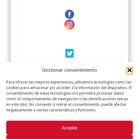
UGT TU SINDICATO DE POLICIA
Gestionar consentimiento
LOCAL
Para ofrecer las mejores experiencias, utilizamos tecnologías como las
cookies para almacenar y/o acceder a la información del dispositivo. El
#sindicatopolicialocal
consentimiento de estas tecnologías nos permitirá procesar datos
como el comportamiento de navegación o las identificaciones únicas
#sindicatopolicialocalugt
en este sitio. No consentir o retirar el consentimiento, puede afectar
negativamente a ciertas características y funciones.
Did you like this article? Share it with your friends!
Aceptar
Tweet