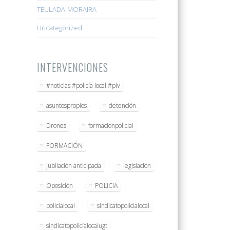
TEULADA-MORAIRA
Uncategorized
INTERVENCIONES
#noticias #policía local #plv
asuntospropios
detención
Drones
formacionpolicial
FORMACIÓN
jubilación anticipada
legislación
Oposición
POLICIA
policíalocal
sindicatopolicialocal
sindicatopolicíalocalugt