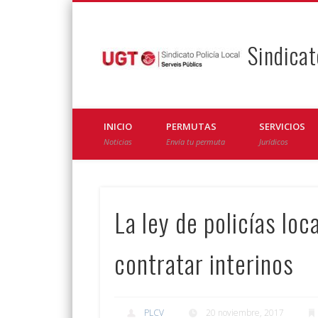
Sindicat
Facebook
Twitter
INICIO
PERMUTAS
SERVICIOS
Noticias
Envía tu permuta
Jurídicos
La ley de policías loc
contratar interinos
PLCV
20 noviembre, 2017