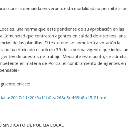
ara cubrir la demanda en verano; esta modalidad no permite a los
s Locales, una norma que está pendiente de su aprobación en las
la Comunidad que contraten agentes en calidad de interinos, una
ncias de las plantillas. El texto que se someterá a votación la
ano ha eliminado el artículo 39 de la norma vigente que incluía u
urgente» de puestos de trabajo. Mediante este punto, se admitía,
ompetente en materia de Policía, el nombramiento de agentes en
ispensable»
iguiente enlace:
nciana/2017/11/20/5a11b0ea268e3e463b8b45f2.html
 SINDICATO DE POLICÍA LOCAL