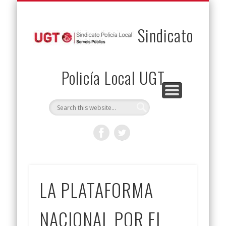
PERMUTAS
CONTACTO
VENTAJAS
AFILIACIÓN
SERVICIOS
INICIO
Envía tu permuta
Noticias
Descuentos
Federación
Jurídicos
Solicitud
Sindicato
Policía Local UGT
LA PLATAFORMA
NACIONAL POR EL