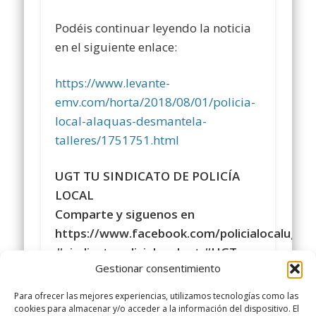
Podéis continuar leyendo la noticia
en el siguiente enlace:
https://www.levante-
emv.com/horta/2018/08/01/policia-
local-alaquas-desmantela-
talleres/1751751.html
UGT TU SINDICATO DE POLICÍA
LOCAL
Comparte y siguenos en
https://www.facebook.com/policialocalugt
#sindicatopolicialocalugt #UGT
Gestionar consentimiento
Instagram
@sindicatopolicialocalugt
Para ofrecer las mejores experiencias, utilizamos tecnologías como las
+Sindicato Policía Local UGT UGT
cookies para almacenar y/o acceder a la información del dispositivo. El