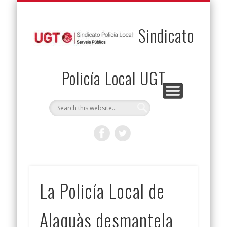
PERMUTAS
CONTACTO
VENTAJAS
AFILIACIÓN
SERVICIOS
INICIO
Envía tu permuta
Noticias
Descuentos
Federación
Jurídicos
Solicitud
Sindicato
Policía Local UGT
La Policía Local de
Alaquàs desmantela