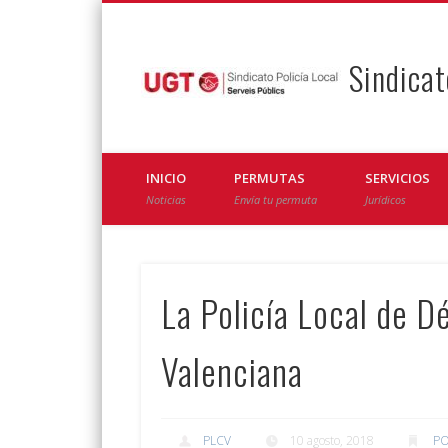
Sindicat
Facebook
Twitter
INICIO
PERMUTAS
SERVICIOS
Noticias
Envía tu permuta
Jurídicos
La Policía Local de D
Valenciana
PLCV
10 agosto, 2018
PO