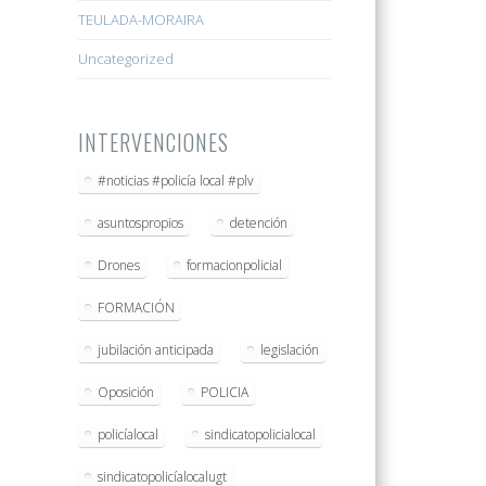
TEULADA-MORAIRA
Uncategorized
INTERVENCIONES
#noticias #policía local #plv
asuntospropios
detención
Drones
formacionpolicial
FORMACIÓN
jubilación anticipada
legislación
Oposición
POLICIA
policíalocal
sindicatopolicialocal
sindicatopolicíalocalugt