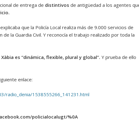
tucional de entrega de
distintivos
de antigüedad a los agentes qu
icio.
xplicaba que la Policía Local realiza más de 9.000 servicios de
n de la Guardia Civil. Y reconocía el trabajo realizado por toda la
 Xàbia es “dinámica, flexible, plural y global”.
Y prueba de ello
iguiente enlace:
/03/radio_denia/1538555266_141231.html
facebook.com/policialocalugt/%0A