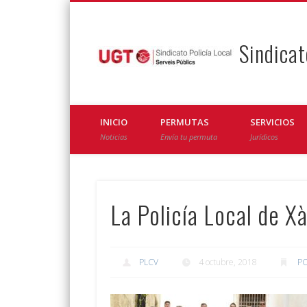
Sindicat
Facebook
Twitter
INICIO
PERMUTAS
SERVICIOS
Noticias
Envía tu permuta
Jurídicos
La Policía Local de X
PLCV
4 octubre, 2018
PO