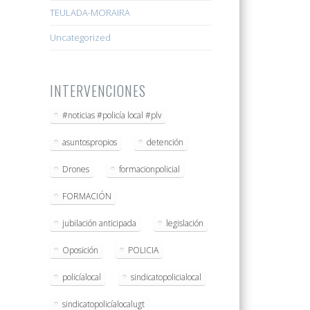
TEULADA-MORAIRA
Uncategorized
INTERVENCIONES
#noticias #policía local #plv
asuntospropios
detención
Drones
formacionpolicial
FORMACIÓN
jubilación anticipada
legislación
Oposición
POLICIA
policíalocal
sindicatopolicialocal
sindicatopolicíalocalugt