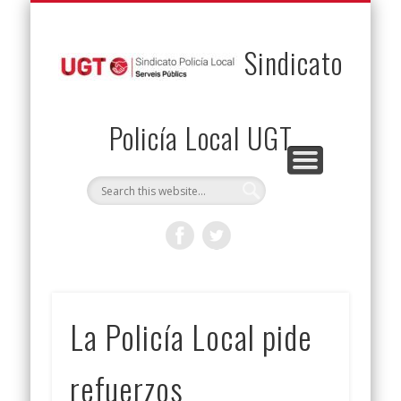
PERMUTAS
CONTACTO
VENTAJAS
AFILIACIÓN
SERVICIOS
INICIO
Envía tu permuta
Noticias
Descuentos
Federación
Jurídicos
Solicitud
Sindicato
Policía Local UGT
La Policía Local pide
refuerzos