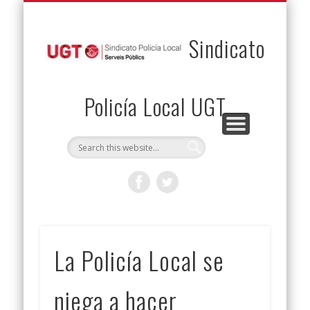
PERMUTAS
CONTACTO
VENTAJAS
AFILIACIÓN
SERVICIOS
INICIO
Envía tu permuta
Noticias
Descuentos
Federación
Jurídicos
Solicitud
Sindicato
Policía Local UGT
La Policía Local se
niega a hacer