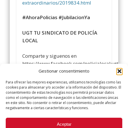
extraordinarios/2019834.html
#AhoraPolicias
#JubilacionYa
UGT TU SINDICATO DE POLICÍA
LOCAL
Comparte y siguenos en
https://www.facebook.com/policialocalugt/%0
Gestionar consentimiento
#sindicatopolicialocalugt
#UGT
Para ofrecer las mejores experiencias, utilizamos tecnologías como las
cookies para almacenar y/o acceder a la información del dispositivo. El
consentimiento de estas tecnologías nos permitirá procesar datos
+Sindicato Policía Local UGT UGT
como el comportamiento de navegación o las identificaciones únicas
twitter.com/UGTPoliciaLocal
en este sitio. No consentir o retirar el consentimiento, puede afectar
negativamente a ciertas características y funciones.
http://www.policialocalugt.es
Did you like this article? Share it with your friends!
Aceptar