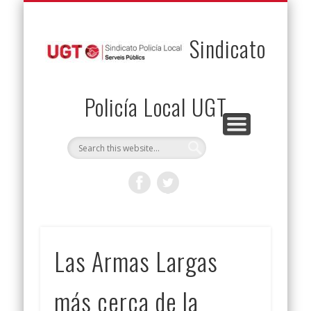
PERMUTAS
CONTACTO
VENTAJAS
AFILIACIÓN
SERVICIOS
INICIO
Envía tu permuta
Noticias
Descuentos
Federación
Jurídicos
Solicitud
Sindicato
Policía Local UGT
Las Armas Largas
más cerca de la