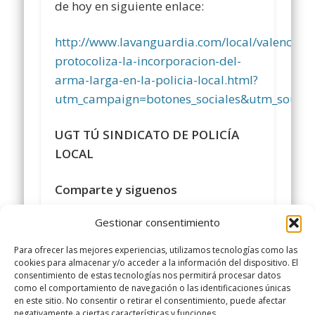
de hoy en siguiente enlace:
http://www.lavanguardia.com/local/valencia
protocoliza-la-incorporacion-del-
arma-larga-en-la-policia-local.html?
utm_campaign=botones_sociales&utm_sourc
UGT TÚ SINDICATO DE POLICÍA
LOCAL
Comparte y siguenos
en
https://www.facebook.com/policialocalu
Gestionar consentimiento
#
sindicatopolicialocalugt
#UGT
Para ofrecer las mejores experiencias, utilizamos tecnologías como las
+Sindicato Policía Local UGT
cookies para almacenar y/o acceder a la información del dispositivo. El
consentimiento de estas tecnologías nos permitirá procesar datos
twitter.com/UGTPoliciaLocal
como el comportamiento de navegación o las identificaciones únicas
http://www.policialocalugt.es
en este sitio. No consentir o retirar el consentimiento, puede afectar
negativamente a ciertas características y funciones.