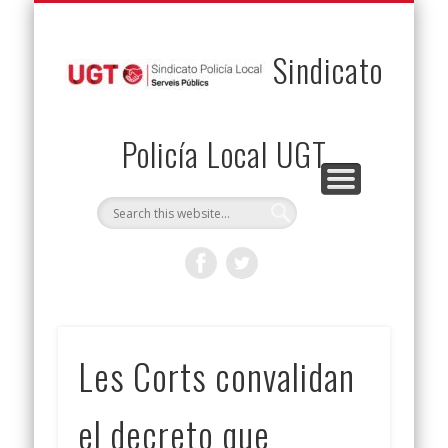
PERMUTAS
CONTACTO
VENTAJAS
AFILIACIÓN
SERVICIOS
INICIO
Envía tu permuta
Noticias
Descuentos
Federación
Jurídicos
Solicitud
Sindicato
Policía Local UGT
Les Corts convalidan
el decreto que