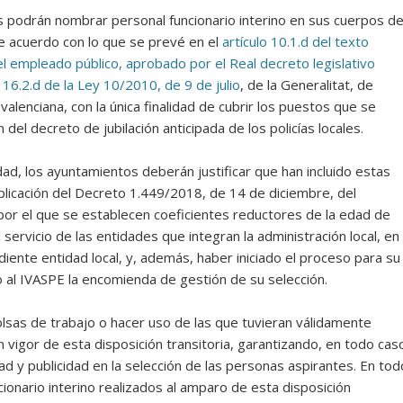
 podrán nombrar personal funcionario interino en sus cuerpos d
 de acuerdo con lo que se prevé en el
artículo 10.1.d del texto
el empleado público, aprobado por el Real decreto legislativo
o 16.2.d de la Ley 10/2010, de 9 de julio
, de la Generalitat, de
valenciana, con la única finalidad de cubrir los puestos que se
del decreto de jubilación anticipada de los policías locales.
d, los ayuntamientos deberán justificar que han incluido estas
plicación del Decreto 1.449/2018, de 14 de diciembre, del
 por el que se establecen coeficientes reductores de la edad de
al servicio de las entidades que integran la administración local, en 
iente entidad local, y, además, haber iniciado el proceso para su
 al IVASPE la encomienda de gestión de su selección.
lsas de trabajo o hacer uso de las que tuvieran válidamente
vigor de esta disposición transitoria, garantizando, en todo cas
dad y publicidad en la selección de las personas aspirantes. En tod
onario interino realizados al amparo de esta disposición