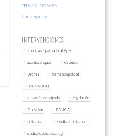
TEULADA-MORAIRA
Uncategorized
INTERVENCIONES
#noticias #policía local #plv
asuntospropios
detención
Drones
formacionpolicial
FORMACIÓN
jubilación anticipada
legislación
Oposición
POLICIA
policíalocal
sindicatopolicialocal
sindicatopolicíalocalugt