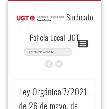
PERMUTAS
CONTACTO
VENTAJAS
AFILIACIÓN
SERVICIOS
INICIO
Envía tu permuta
Noticias
Descuentos
Federación
Jurídicos
Solicitud
Sindicato
Policía Local UGT
Ley Orgánica 7/2021,
de 26 de mayo, de