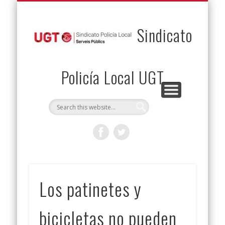
PERMUTAS
CONTACTO
VENTAJAS
AFILIACIÓN
SERVICIOS
INICIO
Envía tu permuta
Noticias
Descuentos
Federación
Jurídicos
Solicitud
Sindicato
Policía Local UGT
Los patinetes y
bicicletas no pueden