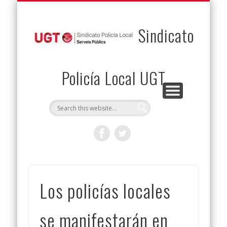
PERMUTAS
CONTACTO
VENTAJAS
AFILIACIÓN
SERVICIOS
INICIO
Envía tu permuta
Noticias
Descuentos
Federación
Jurídicos
Solicitud
Sindicato
Policía Local UGT
Los policías locales
se manifestarán en