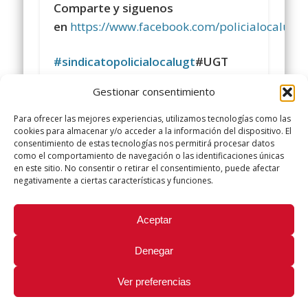
Comparte y siguenos
en
https://www.facebook.com/policialocalugt
#sindicatopolicialocalugt
#UGT
Gestionar consentimiento
+Sindicato Policía Local UGT UGT
twitter.com/UGTPoliciaLocal
Para ofrecer las mejores experiencias, utilizamos tecnologías como las
cookies para almacenar y/o acceder a la información del dispositivo. El
http://www.policialocalugt.es
consentimiento de estas tecnologías nos permitirá procesar datos
como el comportamiento de navegación o las identificaciones únicas
en este sitio. No consentir o retirar el consentimiento, puede afectar
negativamente a ciertas características y funciones.
Did you like this article? Share it with your friends!
Aceptar
Tweet
Denegar
Ver preferencias