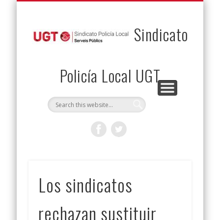
PERMUTAS
CONTACTO
VENTAJAS
AFILIACIÓN
SERVICIOS
INICIO
Envía tu permuta
Noticias
Descuentos
Federación
Jurídicos
Solicitud
Sindicato
Policía Local UGT
Los sindicatos
rechazan sustituir