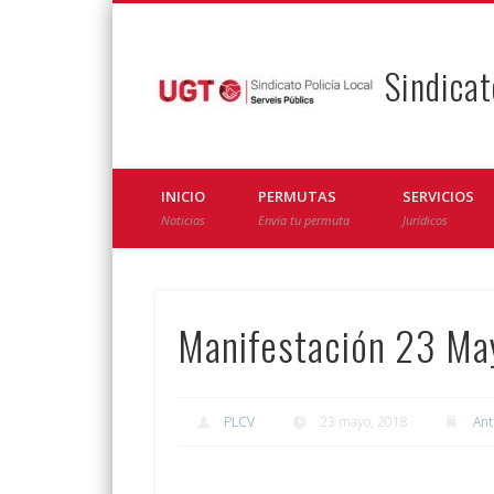
Sindicat
Facebook
Twitter
INICIO
PERMUTAS
SERVICIOS
Noticias
Envía tu permuta
Jurídicos
Manifestación 23 Ma
PLCV
23 mayo, 2018
Ant