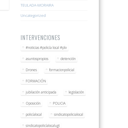
TEULADA-MORAIRA
Uncategorized
INTERVENCIONES
#noticias #policía local #plv
asuntospropios
detención
Drones
formacionpolicial
FORMACIÓN
jubilación anticipada
legislación
Oposición
POLICIA
policíalocal
sindicatopolicialocal
sindicatopolicíalocalugt