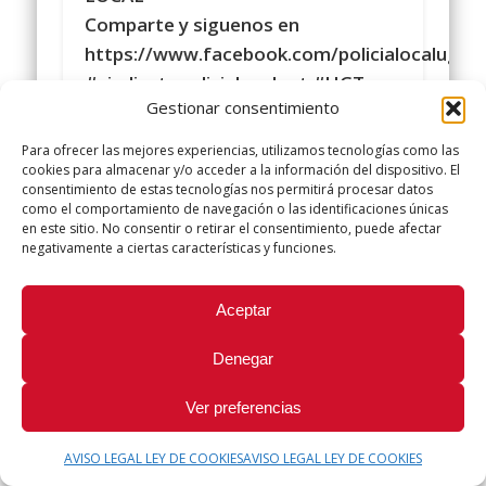
Comparte y siguenos en
https://www.facebook.com/policialocalugt
#sindicatopolicialocalugt #UGT
Gestionar consentimiento
Instagram
@sindicatopolicialocalugt
Para ofrecer las mejores experiencias, utilizamos tecnologías como las
+Sindicato Policía Local UGT UGT
cookies para almacenar y/o acceder a la información del dispositivo. El
consentimiento de estas tecnologías nos permitirá procesar datos
twitter.com/UGTPoliciaLocal
como el comportamiento de navegación o las identificaciones únicas
http://www.policialocalugt.es
en este sitio. No consentir o retirar el consentimiento, puede afectar
negativamente a ciertas características y funciones.
Did you like this article? Share it with your friends!
Aceptar
Tweet
Denegar
Ver preferencias
AVISO LEGAL LEY DE COOKIES
AVISO LEGAL LEY DE COOKIES
© 2026 Sindicato Policía Local UGT