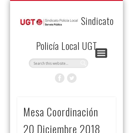
PERMUTAS
CONTACTO
VENTAJAS
AFILIACIÓN
SERVICIOS
INICIO
Envía tu permuta
Noticias
Descuentos
Federación
Jurídicos
Solicitud
Sindicato
Policía Local UGT
Mesa Coordinación
20 Diciembre 2018