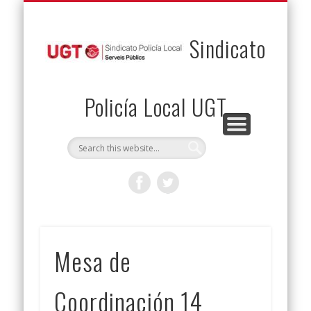
PERMUTAS
CONTACTO
VENTAJAS
AFILIACIÓN
SERVICIOS
INICIO
Envía tu permuta
Noticias
Descuentos
Federación
Jurídicos
Solicitud
Sindicato
Policía Local UGT
Mesa de
Coordinación 14